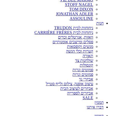
STOFF NAGEL
TOM DIXON
JONATHAN ADLER
ASSOULINE
חנות
ניחוחות לבית TRUDON
ניחוחות לבית CARRIÈRE FRÈRES
וואזות, אגרטלים וכדים
פסלים ומייצבים אומנותיים
מגשים וקופסאות
קערות וכלי הגשה
תאורה
שולחנות צד
קונסולות
פמוטים ונרות
פמוטים ונרות
אביזרי נוי
עיצוב אופנה, צילום ולייף סטייל
אביזרים לעיצוב הבית
אביזרים לספרייה
SALE
המגזין
דברו איתנו
המגזין