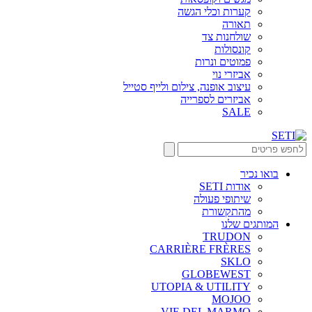
קערות וכלי הגשה
תאורה
שולחנות צד
קונסולות
פמוטים ונרות
אביזרי נוי
עיצוב אופנה, צילום ולייף סטייל
אביזרים לספרייה
SALE
בואו נכיר
אודות SETI
שיתופי פעולה
מהתקשורת
המותגים שלנו
TRUDON
CARRIÈRE FRÈRES
SKLO
GLOBEWEST
UTOPIA & UTILITY
MOJOO
VIE DEL MARMO