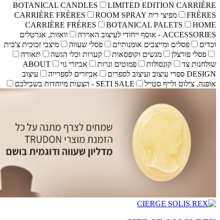
BOTANICA
CARRI
ת, אגרטלים
צבי זכוכית צ'כית
תאורה
ABOUT
ה
עיצוב