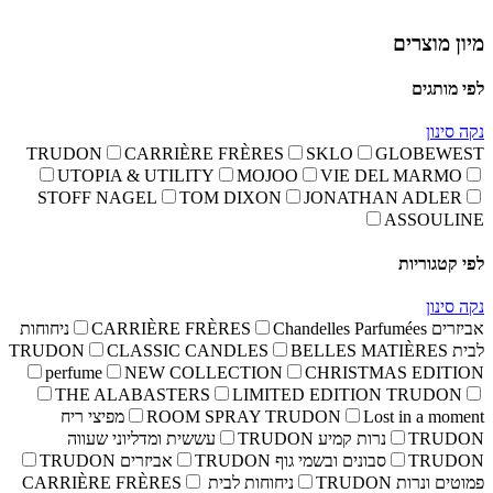
TRUDON
UTOPIA
STOFF N
ניחוחות
C
perfume
THE A
פיצי ריח
 שעווה