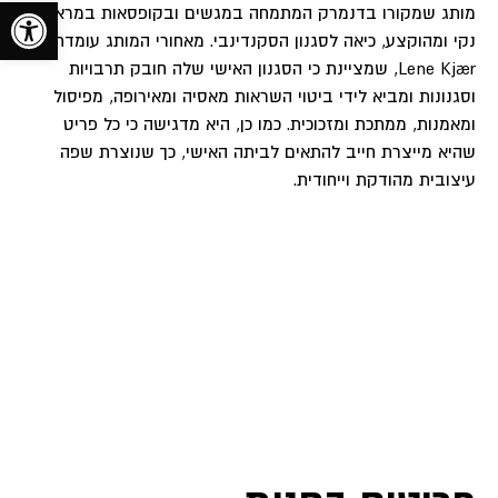
toolbar
מותג שמקורו בדנמרק המתמחה במגשים ובקופסאות במראה
נקי ומהוקצע, כיאה לסגנון הסקנדינבי. מאחורי המותג עומדת
Lene Kjær, שמציינת כי הסגנון האישי שלה חובק תרבויות
וסגנונות ומביא לידי ביטוי השראות מאסיה ומאירופה, מפיסול
ומאמנות, ממתכת ומזכוכית. כמו כן, היא מדגישה כי כל פריט
שהיא מייצרת חייב להתאים לביתה האישי, כך שנוצרת שפה
עיצובית מהודקת וייחודית.