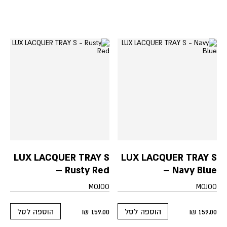
multiple
variants.
The
options
may
be
chosen
on
the
product
page
LUX LACQUER TRAY S
LUX LACQUER TRAY S
– Rusty Red
– Navy Blue
MOJOO
MOJOO
₪
159.00
₪
159.00
הוספה לסל
הוספה לסל