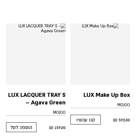
multiple
has
variants.
multiple
The
variants.
options
The
may
options
be
may
chosen
be
on
chosen
the
on
product
the
page
product
page
LUX LACQUER TRAY S
LUX Make Up Box
– Agava Green
MOJOO
MOJOO
₪
592.00
קנו עכשיו
This
₪
159.00
הוספה לסל
product
has