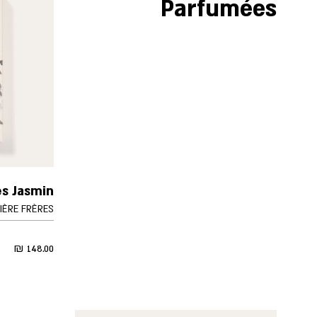
Parfumées
s Jasmin
IÈRE FRÈRES
₪
148.00