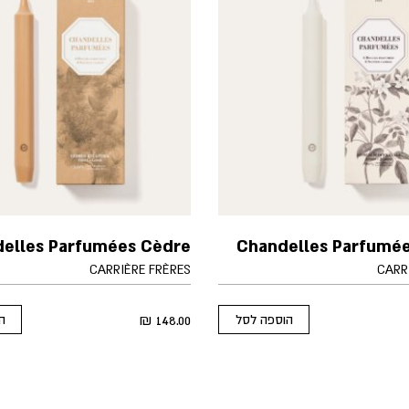
elles Parfumées Cèdre
Chandelles Parfumée
CARRIÈRE FRÈRES
CARR
₪
148.00
הוספה לסל
ה