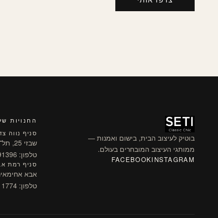
החנויות של
סניף נווה צד
בוטיק לעיצוב הבית, בישום ואמנות —
שבזי 25, תל־אביב
ממותגי העיצוב המובחרים בעולם.
טלפון: 03-5491396
FACEBOOK
INSTAGRAM
סניף רמת אב
אבא אחימאיר 29, מרכז אלרם (שוס
טלפון: 03-6311774