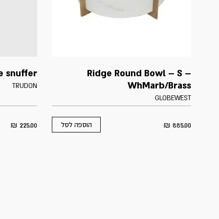
e snuffer
Ridge Round Bowl – S –
WhMarb/Brass
TRUDON
GLOBEWEST
₪
225.00
₪
885.00
הוספה לסל