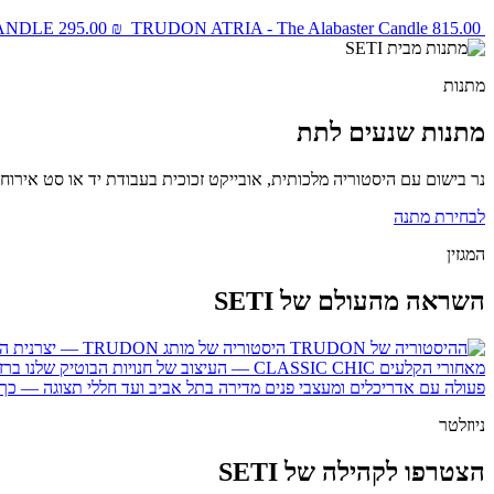
 CANDLE
295.00
₪
TRUDON
ATRIA - The Alabaster Candle
815.00
מתנות
מתנות שנעים לתת
נר בישום עם היסטוריה מלכותית, אובייקט זכוכית בעבודת יד או סט אירוח מוקפד — מתנה מ־SETI היא תמיד רגע של יופי. אפשרות
לבחירת מתנה
המגזין
השראה מהעולם של SETI
היסטוריה של מותג
TRUDON — יצרנית הנרות של ארמונות צרפת
מאחורי הקלעים
CLASSIC CHIC — העיצוב של חנויות הבוטיק שלנו
ברזל שח
פעולה עם אדריכלים ומעצבי פנים
מדירה בתל אביב ועד חללי תצוגה — כך 
ניוזלטר
הצטרפו לקהילה של SETI