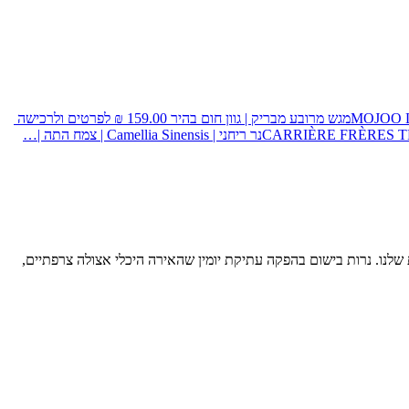
MOJOO
מגש מרובע מבריק | גוון חום בהיר
159.00
₪
לפרטים ולרכישה
T
CARRIÈRE FRÈRES
נר ריחני | Camellia Sinensis | צמח התה |…
שלנו. נרות בישום בהפקה עתיקת יומין שהאירה היכלי אצולה צרפתיים,