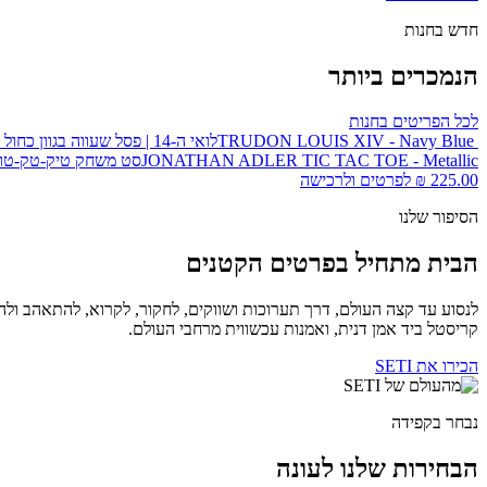
חדש בחנות
הנמכרים ביותר
לכל הפריטים בחנות
LOUIS XIV - Navy Blue
TRUDON
לואי ה-14 | פסל שעווה בגוון כחול
TIC TAC TOE - Metallic
JONATHAN ADLER
סט משחק טיק-טק-טו 
225.00
₪
לפרטים ולרכישה
הסיפור שלנו
הבית מתחיל בפרטים הקטנים
לנסוע עד קצה העולם, דרך תערוכות ושווקים, לחקור, לקרוא, להתאהב ולה
קריסטל ביד אמן דנית, ואמנות עכשווית מרחבי העולם.
הכירו את SETI
נבחר בקפידה
הבחירות שלנו לעונה