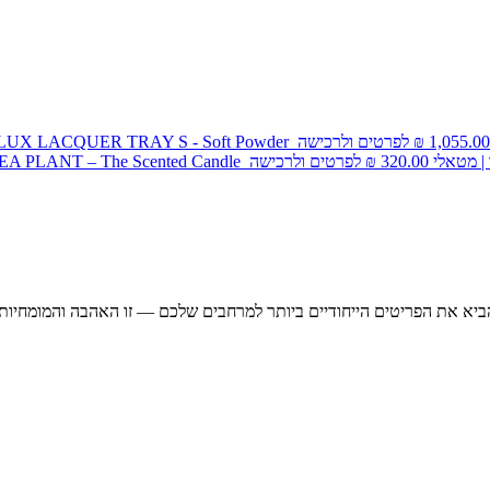
1,055.00
₪
לפרטים ולרכישה
LUX LACQUER TRAY S - Soft Powder
| מטאלי
320.00
₪
לפרטים ולרכישה
EA PLANT – The Scented Candle
ביא את הפריטים הייחודיים ביותר למרחבים שלכם — זו האהבה והמומחיות 