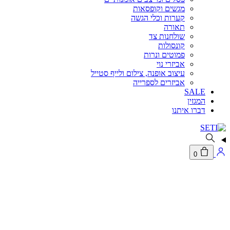
מגשים וקופסאות
קערות וכלי הגשה
תאורה
שולחנות צד
קונסולות
פמוטים ונרות
אביזרי נוי
עיצוב אופנה, צילום ולייף סטייל
אביזרים לספרייה
SALE
המגזין
דברו איתנו
0