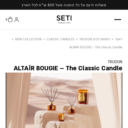
Ski
משלוח חינם על כל הזמנה מעל 800 ש״ח לכל הארץ
t
conten
0
ראשי
>
ניחוחות לבית TRUDON
>
CLASSIC CANDLES
>
NEW COLLECTION
>
ALTAÏR BOUGIE – The Classic Candle
TRUDON
ALTAÏR BOUGIE – The Classic Candle