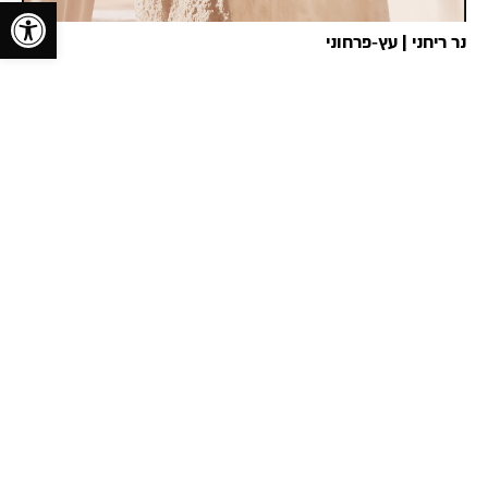
toolbar
נר ריחני | עץ‑פרחוני