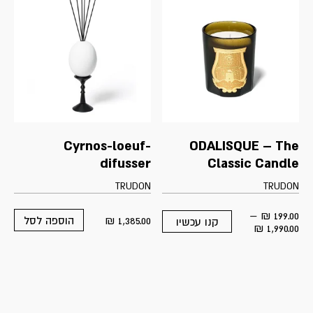
Cyrnos-loeuf-
ODALISQUE – The
difusser
Classic Candle
TRUDON
TRUDON
–
₪
199.00
₪
1,385.00
הוספה לסל
קנו עכשיו
This
Price
₪
1,990.00
product
range:
has
199.00 ₪
multiple
through
variants.
1,990.00 ₪
The
options