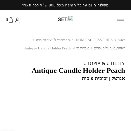
Ski
משלוח חינם על כל הזמנה מעל 800 ש״ח לכל הארץ
t
conten
0
ראשי
>
HOME ACCESSORIES - אוסף ייחודי לעיצוב האוירה
>
וואזות, אגרטלים וכדים
>
אביזרי נוי
>
Antique Candle Holder Peach
UTOPIA & UTILITY
Antique Candle Holder Peach
אגרטל | זכוכית צ'כית