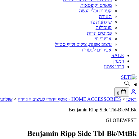
מגשים וקופסאות
קערות וכלי הגשה
תאורה
שולחנות צד
קונסולות
פמוטים ונרות
אביזרי נוי
עיצוב אופנה, צילום ולייף סטייל
אביזרים לספרייה
SALE
המגזין
דברו איתנו
0
ראשי
>
HOME ACCESSORIES - אוסף ייחודי לעיצוב האוירה
>
שולחנו
Benjamin Ripp Side Tbl-Bk/MtBk
GLOBEWEST
Benjamin Ripp Side Tbl-Bk/MtBk