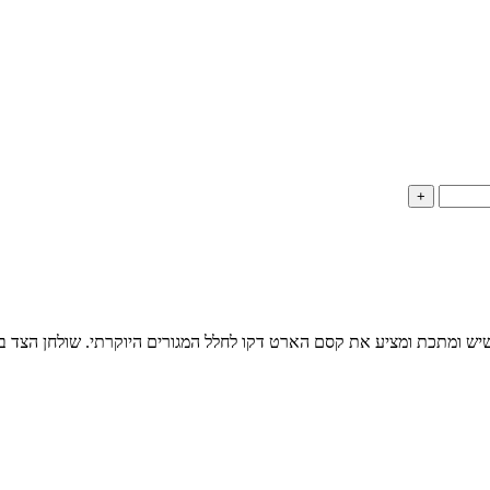
+
יש ומתכת ומציע את קסם הארט דקו לחלל המגורים היוקרתי. שולחן הצד בנג'מי