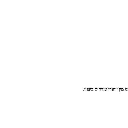
ן ייחודי ומדהים ביופיו.