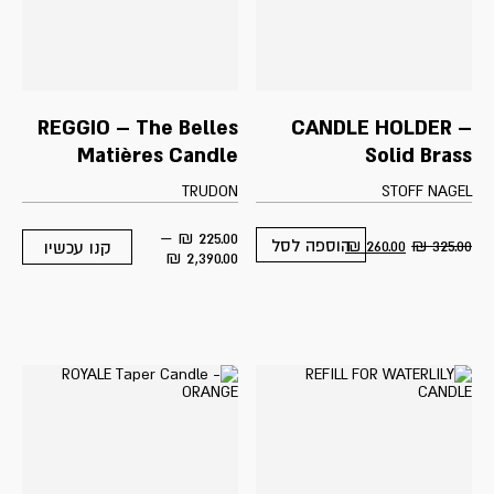
REGGIO – The Belles
CANDLE HOLDER –
Matières Candle
Solid Brass
TRUDON
STOFF NAGEL
–
₪
225.00
₪
260.00
₪
325.00
הוספה לסל
קנו עכשיו
This
Price
₪
2,390.00
product
range:
has
225.00 ₪
multiple
through
variants.
2,390.00 ₪
The
options
may
be
chosen
on
the
product