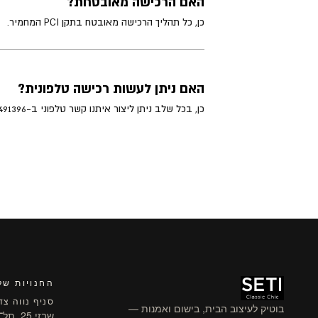
האם הרכישה מאובטחת?
כן, כל תהליך הרכישה מאובטח בתקן PCI המחמיר.
האם ניתן לעשות רכישה טלפונית?
כן, בכל שלב ניתן ליצור איתנו קשר טלפוני ב-03-5491396 ונשמח לסייע לכם לבצע רכישה טלפונית.
החנויות של
סניף נווה צד
בוטיק לעיצוב הבית, בישום ואמנות —
שבזי 25, תל־אביב