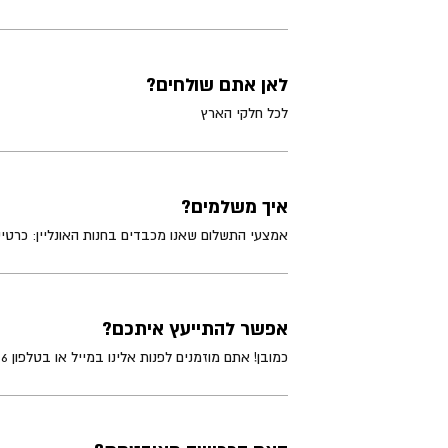
לאן אתם שולחים?
לכל חלקי הארץ
איך משלמים?
אמצעי התשלום שאנו מכבדים בחנות האונליין: כרטיס אשראי, BIT ,PAYPAL
אפשר להתייעץ איתכם?
כמובן! אתם מוזמנים לפנות אלינו במייל או בטלפון 03-5491396 ונשמח לעזור לכם לבחור את המוצרים שיתאימו לכם ולענות על כל שאלה שתהיה.