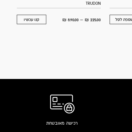
TRUDON
Price
₪
890.00
–
₪
225.00
וספה לסל
קנו עכשיו
This
range:
product
225.00 ₪
has
through
multiple
890.00 ₪
variants.
The
options
may
be
chosen
on
the
רכישה מאובטחת
product