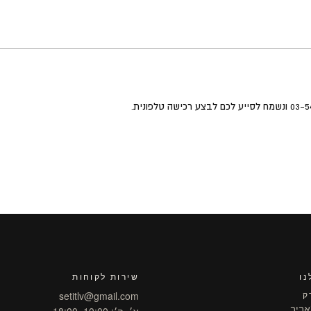
נו
שירות לקוחות
ק
setitlv@gmail.com
א׳–ה׳: 10:00–18:00