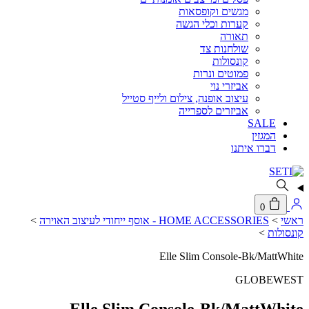
מגשים וקופסאות
קערות וכלי הגשה
תאורה
שולחנות צד
קונסולות
פמוטים ונרות
אביזרי נוי
עיצוב אופנה, צילום ולייף סטייל
אביזרים לספרייה
SALE
המגזין
דברו איתנו
0
ראשי
>
HOME ACCESSORIES - אוסף ייחודי לעיצוב האוירה
>
קונסולות
>
Elle Slim Console-Bk/MattWhite
GLOBEWEST
Elle Slim Console-Bk/MattWhite