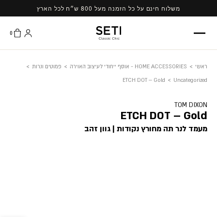
Ski
משלוח חינם על כל הזמנה מעל 800 ש״ח לכל הארץ
t
conten
0
ראשי
>
HOME ACCESSORIES - אוסף ייחודי לעיצוב האוירה
>
פמוטים ונרות
>
ETCH DOT – Gold
>
Uncategorized
TOM DIXON
ETCH DOT – Gold
מעמד לנר תה מחורץ נקודות | גוון זהב