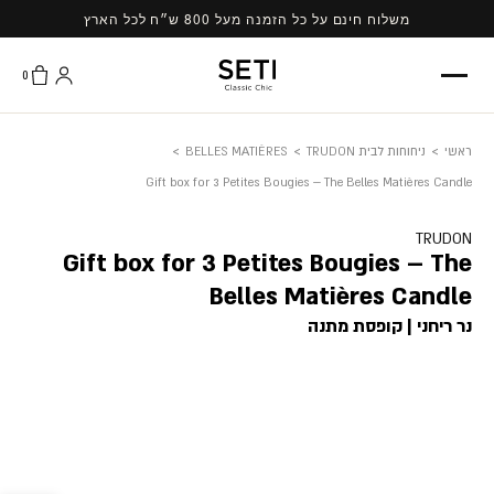
Ski
משלוח חינם על כל הזמנה מעל 800 ש״ח לכל הארץ
t
conten
0
ראשי
>
ניחוחות לבית TRUDON
>
BELLES MATIÈRES
>
Gift box for 3 Petites Bougies – The Belles Matières Candle
TRUDON
Gift box for 3 Petites Bougies – The
Belles Matières Candle
נר ריחני | קופסת מתנה