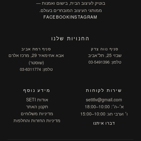
בוטיק לעיצוב הבית, בישום ואמנות —
ממותגי העיצוב המובחרים בעולם.
FACEBOOK
INSTAGRAM
החנויות שלנו
סניף נווה צדק
סניף רמת אביב
שבזי 25, תל־אביב
אבא אחימאיר 29, מרכז אלרם
טלפון: 03-5491396
(שוסטר)
טלפון: 03-6311774
שירות לקוחות
מידע נוסף
setitlv@gmail.com
אודות SETI
א׳–ה׳: 10:00–18:00
תקנון האתר
מדיניות משלוחים
ו׳ וערבי חג: 10:00–15:00
מדיניות החזרות והחלפות
דברו איתנו