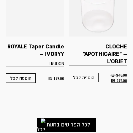
ROYALE Taper Candle
CLOCHE
– IVORYY
"APOTHICAIRE” –
L'OBJET
TRUDON
₪
345.00
הוספה לסל
₪
179.00
הוספה לסל
Current
Original
₪
275.00
price
price
is:
was:
275.00 ₪.
345.00 ₪.
לכל הפריטים בחנות