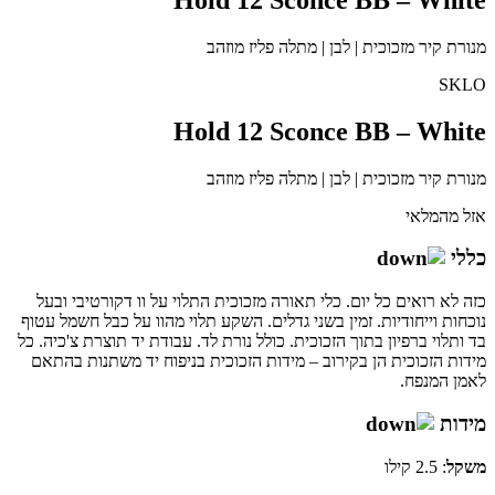
מנורת קיר מזכוכית | לבן | מתלה פליז מוזהב
SKLO
Hold 12 Sconce BB – White
מנורת קיר מזכוכית | לבן | מתלה פליז מוזהב
אזל מהמלאי
כללי
כזה לא רואים כל יום. כלי תאורה מזכוכית התלוי על וו דקורטיבי ובעל
נוכחות וייחודיות. זמין בשני גדלים. השקע תלוי מהוו על כבל חשמל עטוף
בד ותלוי ברפיון בתוך הזכוכית. כולל נורת לד. עבודת יד תוצרת צ'כיה. כל
מידות הזכוכית הן בקירוב – מידות הזכוכית בניפוח יד משתנות בהתאם
לאמן המנפח.
מידות
משקל
: 2.5 קילו