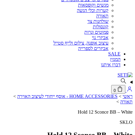
מגשים וקופסאות
קערות וכלי הגשה
תאורה
שולחנות צד
קונסולות
פמוטים ונרות
אביזרי נוי
עיצוב אופנה, צילום ולייף סטייל
אביזרים לספרייה
SALE
המגזין
דברו איתנו
0
ראשי
>
HOME ACCESSORIES - אוסף ייחודי לעיצוב האוירה
>
תאורה
>
Hold 12 Sconce BB – White
SKLO
Hold 12 Sconce BB – White