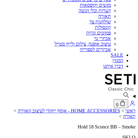
מגשים וקופסאות
קערות וכלי הגשה
תאורה
שולחנות צד
קונסולות
פמוטים ונרות
אביזרי נוי
עיצוב אופנה, צילום ולייף סטייל
אביזרים לספרייה
SALE
המגזין
דברו איתנו
0
ראשי
>
HOME ACCESSORIES - אוסף ייחודי לעיצוב האוירה
>
תאורה
>
Hold 18 Sconce BB – Smoke
SKLO