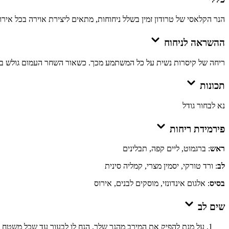
הנר הקלאסי של טרודון זמין בשלל ניחוחות, מתאים ליצירת אוירה בכל איר
ההשראה לניחוח
ריחה של קיסרות נשית על כל המשתמע מכך. כשאור השחר העמום גולש בין ערוג
תכונות
נא לבחור גודל
פירמידת ריחות
ראש
: ברגמוט, ליים קפה, תבלינים
לב
: ורד טורקי, יסמין מצרי, קמליה סינית
בסיס
: אלגום אינדונזי, מוסקים לבנים, אירוס
שים לב
על מנת להפיק את המירב מהנר שלך, הנח לו לבעור עד שכל משטח ה