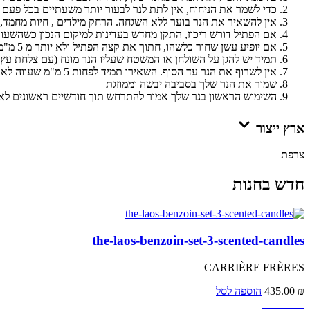
כדי לשמר את הניחוח, אין לתת לנר לבעור יותר משעתיים בכל פע
אין להשאיר את הנר בוער ללא השגחה. הרחק מילדים , חיות מחמד, ו
אם הפתיל דורש ריכוז, התקן מחדש בעדינות למיקום הנכון כשהשעו
אם יופיע עשן שחור כלשהו, חתוך את קצה הפתיל ולא יותר מ 5 מ"מ בכל עת. הפתיל צריך להיות נקי.
תמיד יש להגן על השולחן או המשטח שעליו הנר מונח (עם צלחת עץ 
אין לשרוף את הנר עד הסוף. השאירו תמיד לפחות 5 מ"מ שעווה לא מותכת בתחתית.
שמור את הנר שלך בסביבה יבשה וממוזגת
השימוש הראשון בנר שלך אמור להתרחש תוך חודשיים ראשונים לא
ארץ ייצור
צרפת
חדש בחנות
the-laos-benzoin-set-3-scented-candles
CARRIÈRE FRÈRES
₪
435.00
הוספה לסל
Bestseller