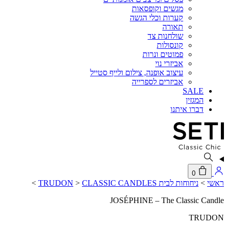
מגשים וקופסאות
קערות וכלי הגשה
תאורה
שולחנות צד
קונסולות
פמוטים ונרות
אביזרי נוי
עיצוב אופנה, צילום ולייף סטייל
אביזרים לספרייה
SALE
המגזין
דברו איתנו
0
ראשי
>
ניחוחות לבית TRUDON
CLASSIC CANDLES
>
>
JOSÉPHINE – The Classic Candle
TRUDON