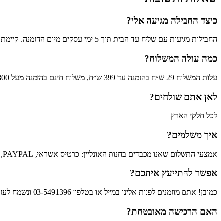
כיצד החבילה מגיעה אלי?
החבילות מגיעות עם שליח עד הבית תוך 5 ימי עסקים מיום ההזמנה. קיימת גם אפשרות לאיסוף עצמי בתאום מראש.
כמה עולה המשלוח?
עלות המשלוח 29 ש״ח בהזמנה עד 399 ש״ח, משלוח חינם בהזמנה מעל 800 ש"ח (לא כולל פריטים גדולים)
לאן אתם שולחים?
לכל חלקי הארץ
איך משלמים?
אמצעי התשלום שאנו מכבדים בחנות האונליין: כרטיס אשראי, PAY APPLE ,BIT ,PAYPAL .
אפשר להתייעץ איתכם?
כמובן! אתם מוזמנים לפנות אלינו במייל או בטלפון 03-5491396 ונשמח לעזור לכם לבחור את המוצרים שיתאימו לכם ולענות על כל שאלה שתהיה.
האם הרכישה מאובטחת?