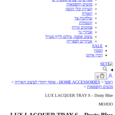
מגשים וקופסאות
קערות וכלי הגשה
תאורה
שולחנות צד
קונסולות
פמוטים ונרות
אביזרי נוי
עיצוב אופנה, צילום ולייף סטייל
אביזרים לספרייה
SALE
המגזין
דברו איתנו
0
ראשי
>
HOME ACCESSORIES - אוסף ייחודי לעיצוב האוירה
>
מגשים וקופסאות
>
LUX LACQUER TRAY S – Dusty Blue
MOJOO
LUX LACQUER TRAY S – Dusty Blue