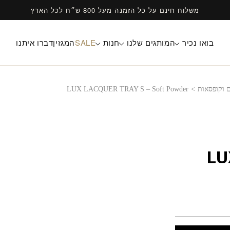
משלוח חינם על כל הזמנה מעל 800 ש״ח לכל הארץ
בואו נכיר
המותגים שלנו
חנות
SALE
המגזין
דברו איתנו
 וקופסאות
>
LUX LACQUER TRAY S – Soft Powder
LU