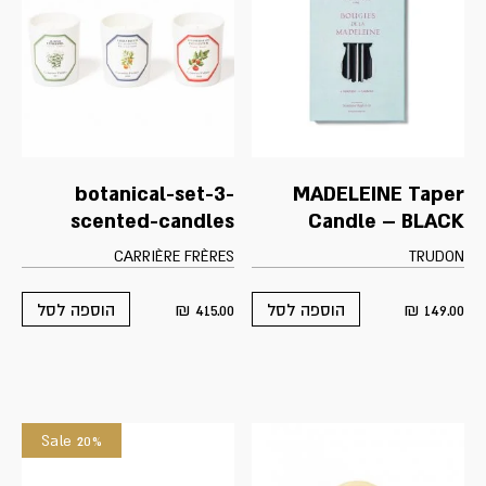
botanical-set-3-
MADELEINE Taper
scented-candles
Candle – BLACK
CARRIÈRE FRÈRES
TRUDON
₪
415.00
₪
149.00
הוספה לסל
הוספה לסל
Sale 20%