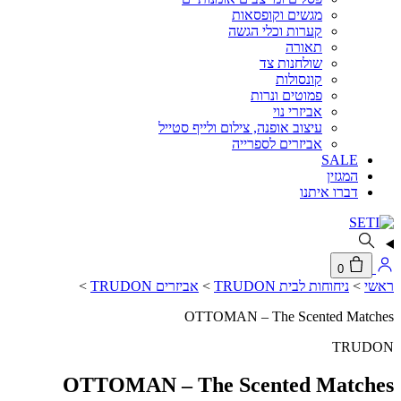
מגשים וקופסאות
קערות וכלי הגשה
תאורה
שולחנות צד
קונסולות
פמוטים ונרות
אביזרי נוי
עיצוב אופנה, צילום ולייף סטייל
אביזרים לספרייה
SALE
המגזין
דברו איתנו
0
ראשי
>
ניחוחות לבית TRUDON
>
אביזרים TRUDON
>
OTTOMAN – The Scented Matches
TRUDON
OTTOMAN – The Scented Matches