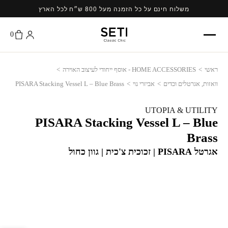
Ski
משלוח חינם על כל הזמנה מעל 800 ש״ח לכל הארץ
t
conten
0
ראשי
>
HOME ACCESSORIES - אוסף ייחודי לעיצוב האוירה
>
וואזות, אגרטלים וכדים
>
אביזרי נוי
>
PISARA Stacking Vessel L – Blue Brass
UTOPIA & UTILITY
PISARA Stacking Vessel L – Blue
Brass
אגרטל PISARA | זכוכית צ'כית | גוון כחול