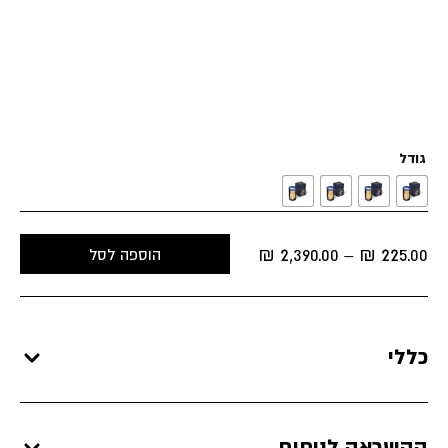
גודל
Price
₪
2,390.00
₪
225.00
הוספה לסל
–
range:
225.00 ₪
through
2,390.00 ₪
כללי
ההשראה לניחוח