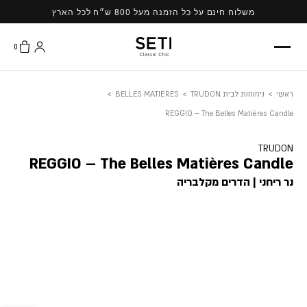
Ski
משלוח חינם על כל הזמנה מעל 800 ש״ח לכל הארץ
t
conten
0
ראשי
>
ניחוחות לבית TRUDON
>
BELLES MATIÈRES
>
REGGIO – The Belles Matières Candle
TRUDON
REGGIO – The Belles Matières Candle
נר ריחני | הדרים מקלבריה