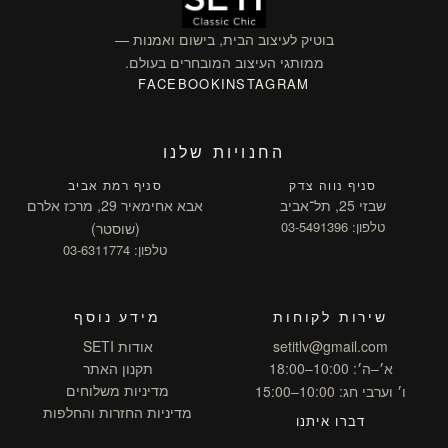
בוטיק לעיצוב הבית, בישום ואמנות —
ממותגי העיצוב המובחרים בעולם.
FACEBOOK
INSTAGRAM
החנויות שלנו
סניף נווה צדק
סניף רמת אביב
שבזי 25, תל־אביב
אבא אחימאיר 29, מרכז אלרם
טלפון: 03-5491396
(שוסטר)
טלפון: 03-6311774
שירות לקוחות
מידע נוסף
setitlv@gmail.com
אודות SETI
א׳–ה׳: 10:00–18:00
תקנון האתר
מדיניות משלוחים
ו׳ וערבי חג: 10:00–15:00
מדיניות החזרות והחלפות
דברו איתנו