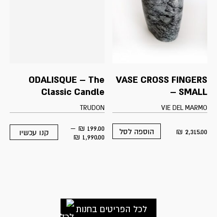
ODALISQUE – The
VASE CROSS FINGERS
Classic Candle
– SMALL
TRUDON
VIE DEL MARMO
–
₪
199.00
₪
2,315.00
הוספה לסל
קנו עכשיו
This
Price
₪
1,990.00
product
range:
has
199.00 ₪
multiple
through
variants.
1,990.00 ₪
The
options
may
be
לכל הפריטים בחנות
chosen