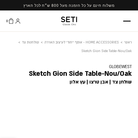
Ski
משלוח חינם על כל הזמנה מעל 800 ש״ח לכל הארץ
t
conten
0
ראשי
>
HOME ACCESSORIES - אוסף ייחודי לעיצוב האוירה
>
שולחנות צד
>
Sketch Gion Side Table-Nou/Oak
GLOBEWEST
Sketch Gion Side Table-Nou/Oak
שולחן צד | אבן טרצו | עץ אלון