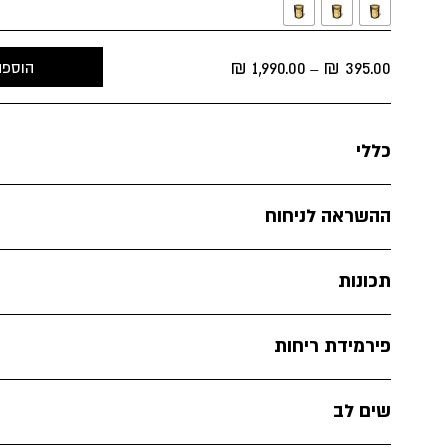
Price
₪
1,990.00
₪
395.00
הוספה
–
range:
395.00 ₪
through
כללי
1,990.00 ₪
ההשראה לניחוח
תכונות
פירמידת ריחות
שים לב