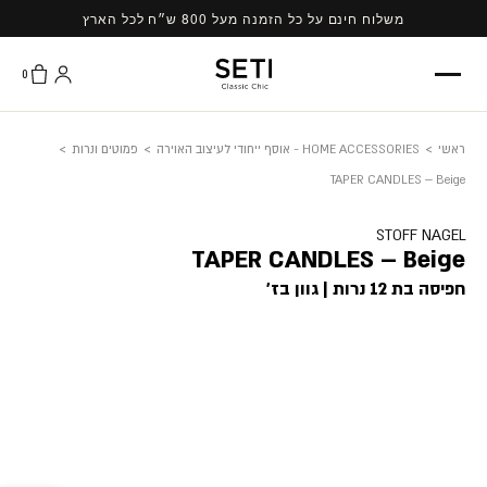
Ski
משלוח חינם על כל הזמנה מעל 800 ש״ח לכל הארץ
t
conten
0
ראשי
>
HOME ACCESSORIES - אוסף ייחודי לעיצוב האוירה
>
פמוטים ונרות
>
TAPER CANDLES – Beige
STOFF NAGEL
TAPER CANDLES – Beige
חפיסה בת 12 נרות | גוון בז'