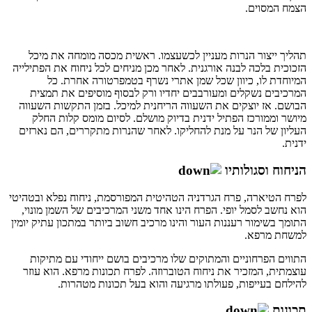
הצמח המסוים.
תהליך ייצור הנרות מעניין לכשעצמו. ראשית מכסה מומחה את מיכל
הזכוכית בלכה לבנה אורגנית. לאחר מכן מניחים לכל ניחוח את הפתילייה
המיוחדת לו, כיוון שכל שמן אתרי נשרף בטמפרטורה אחרת. כל
המרכיבים נשקלים ומעורבבים יחדיו ורק לבסוף מוסיפים את תמצית
הבושם. אז יוצקים את השעווה הריחנית למיכל. בזמן התקשות השעווה
מיושר וממורכז הפתיל ידנית בדיוק מושלם. לסיום מומס קלות החלק
העליון של הנר על מנת להחליקו. לאחר שהנרות מתקררים, הם נארזים
ידנית.
הניחוח וסגולותיו
לפרח הטיארה, פרח הגרדניה הטהיטית המפורסמת, ניחוח נפלא ובטהיטי
הוא נחשב לסמל יופי. הפרח הינו אחד משני המרכיבים של השמן מונוי,
התומך בשימור רעננות העור והינו מרכיב חשוב ביותר במתכון עתיק יומין
למשחת מרפא.
התווים הפרחוניים והמתוקים שלו מרכיבים בושם ייחודי עם מתיקות
עוצמתית, המזכיר את ניחוח הטוברוזה. לפרח תכונות מרפא. הוא עוזר
להילחם בעייפות, פעולתו מרגיעה והוא בעל תכונות מטהרות.
תכונות