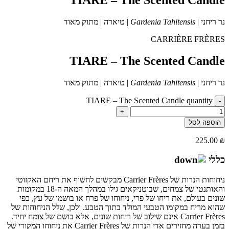
נר ריחני |
Gardenia Tahitensis
| טיארה | מתוק מאוד
CARRIÈRE FRÈRES
TIARE – The Scented Candle
נר ריחני |
Gardenia Tahitensis
| טיארה | מתוק מאוד
TIARE – The Scented Candle quantity
-
+
הוספה לסל
225.00
₪
כללי
ניחוחות הנרות של Carrier Frères מבקשים לחשוף את ריחם האקזוטי
והאותנטי של צמחים, שבוטניקאים גילו במהלך המאה ה-18 במקומות
שונים בעולם, את ריחו של פרי, ניחוחו של פרח או בושמו של עץ, כפי
שהוא מריח במקומו הטבעי המולד בתוך הטבע. ולכן, שלל הניחוחות של
Carrier Frères אינם שילוב של ריחות שונים, אלא בושם של צומח יחיד.
בזמן בערה מחזירים אדי הנרות של Carrier Frères את ניחוחו המקורי של