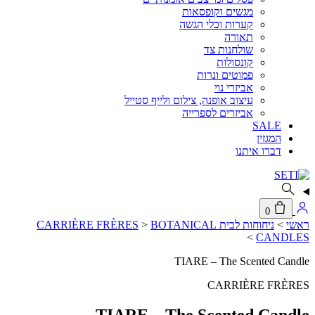
מגשים וקופסאות
קערות וכלי הגשה
תאורה
שולחנות צד
קונסולות
פמוטים ונרות
אביזרי נוי
עיצוב אופנה, צילום ולייף סטייל
אביזרים לספרייה
SALE
המגזין
דברו איתנו
0
ראשי
>
ניחוחות לבית CARRIÈRE FRÈRES
BOTANICAL
>
>
CANDLES
TIARE – The Scented Candle
CARRIÈRE FRÈRES
TIARE – The Scented Candle