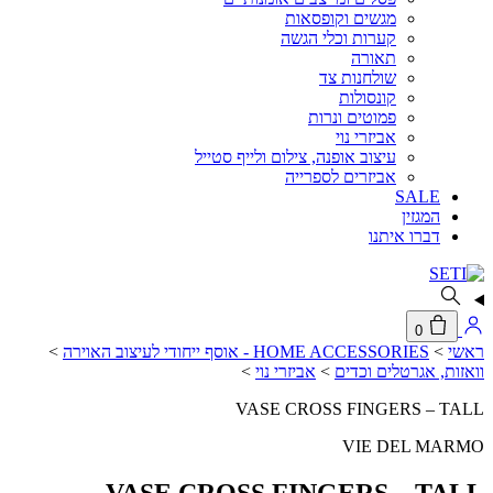
מגשים וקופסאות
קערות וכלי הגשה
תאורה
שולחנות צד
קונסולות
פמוטים ונרות
אביזרי נוי
עיצוב אופנה, צילום ולייף סטייל
אביזרים לספרייה
SALE
המגזין
דברו איתנו
0
ראשי
>
HOME ACCESSORIES - אוסף ייחודי לעיצוב האוירה
>
וואזות, אגרטלים וכדים
>
אביזרי נוי
>
VASE CROSS FINGERS – TALL
VIE DEL MARMO
VASE CROSS FINGERS – TALL