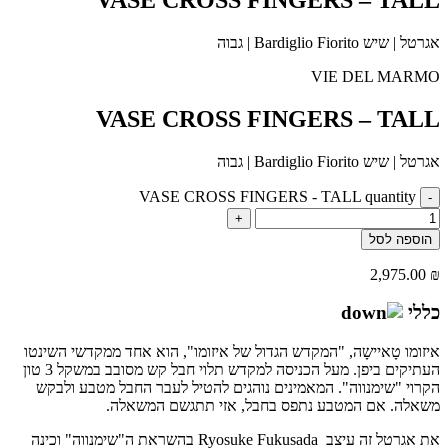
אגרטל | שיש Bardiglio Fiorito | גבוה
VIE DEL MARMO
VASE CROSS FINGERS – TALL
אגרטל | שיש Bardiglio Fiorito | גבוה
VASE CROSS FINGERS - TALL quantity
-
+
הוספה לסל
2,975.00
₪
כללי
איזומו טָאיישָה, "המקדש הגדול של איזומו", הוא אחד ממקדשי השינטו
העתיקים ביפן. מעל הכניסה למקדש תלוי חבל קש מסובב במשקל 3 טון
הקרוי "שימנווה". המאמינים נוהגים להטיל לעבר החבל מטבע ולבקש
משאלה. אם המטבע נתפס בחבל, אזי תתגשם המשאלה.
את אגרטל זה עיצב Ryosuke Fukusada בהשראת ה"שימנווה" וכינה