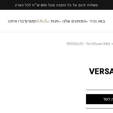
משלוח חינם על כל הזמנה מעל 800 ש״ח לכל הארץ
בואו נכיר
המותגים שלנו
חנות
SALE
המגזין
דברו איתנו
VERSAILLES- The Difusser Refill
>
VERSAI
 לסל