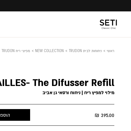
Ski
t
conten
ראשי
>
ניחוחות לבית TRUDON
>
NEW COLLECTION
>
מפיצי ריח TRUDON
LLES- The Difusser Refill
מילוי למפיץ ריח | ניחוח ורסאי גן אביב
₪
395.00
הוספה