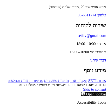
אבא אחימאיר 29, מרכז אלרם (שוסטר)
טלפון: 03-6311774
שירות לקוחות
setitlv@gmail.com
א׳–ה׳: 10:00–18:00
ו׳ וערבי חג: 10:00–15:00
דברו איתנו
מידע נוסף
אודות SETI
תקנון האתר
מדיניות משלוחים
מדיניות החזרות והחלפות
© 2026 SETI Classic Chic
משלוח חינם בהזמנה מעל 800 ₪
Skip to content
Open toolbar
Accessibility Tools