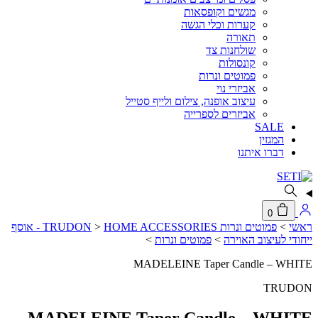
מגשים וקופסאות
קערות וכלי הגשה
תאורה
שולחנות צד
קונסולות
פמוטים ונרות
אביזרי נוי
עיצוב אופנה, צילום ולייף סטייל
אביזרים לספרייה
SALE
המגזין
דברו איתנו
0
ראשי
>
פמוטים ונרות TRUDON
>
HOME ACCESSORIES - אוסף
ייחודי לעיצוב האוירה
>
פמוטים ונרות
>
MADELEINE Taper Candle – WHITE
TRUDON
MADELEINE Taper Candle – WHITE