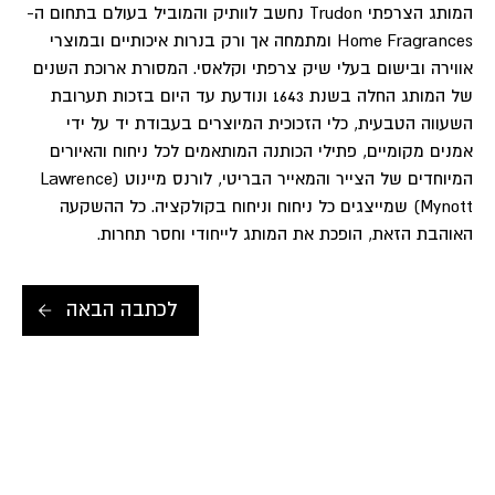
המותג הצרפתי Trudon נחשב לוותיק והמוביל בעולם בתחום ה-
Home Fragrances ומתמחה אך ורק בנרות איכותיים ובמוצרי
אווירה ובישום בעלי שיק צרפתי וקלאסי. המסורת ארוכת השנים
של המותג החלה בשנת 1643 ונודעת עד היום בזכות תערובת
השעווה הטבעית, כלי הזכוכית המיוצרים בעבודת יד על ידי
אמנים מקומיים, פתילי הכותנה המותאמים לכל ניחוח והאיורים
המיוחדים של הצייר והמאייר הבריטי, לורנס מיינוט (Lawrence
Mynott) שמייצגים כל ניחוח וניחוח בקולקציה. כל ההשקעה
האוהבת הזאת, הופכת את המותג לייחודי וחסר תחרות.
לכתבה הבאה