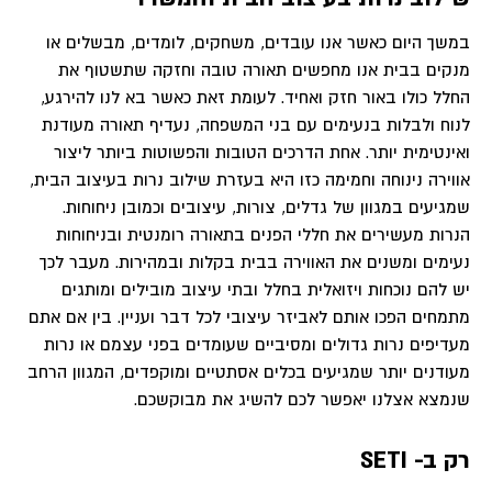
במשך היום כאשר אנו עובדים, משחקים, לומדים, מבשלים או
מנקים בבית אנו מחפשים תאורה טובה וחזקה שתשטוף את
החלל כולו באור חזק ואחיד. לעומת זאת כאשר בא לנו להירגע,
לנוח ולבלות בנעימים עם בני המשפחה, נעדיף תאורה מעודנת
ואינטימית יותר. אחת הדרכים הטובות והפשוטות ביותר ליצור
אווירה נינוחה וחמימה כזו היא בעזרת שילוב נרות בעיצוב הבית,
שמגיעים במגוון של גדלים, צורות, עיצובים וכמובן ניחוחות.
הנרות מעשירים את חללי הפנים בתאורה רומנטית ובניחוחות
נעימים ומשנים את האווירה בבית בקלות ובמהירות. מעבר לכך
יש להם נוכחות ויזואלית בחלל ובתי עיצוב מובילים ומותגים
מתמחים הפכו אותם לאביזר עיצובי לכל דבר ועניין. בין אם אתם
מעדיפים נרות גדולים ומסיביים שעומדים בפני עצמם או נרות
מעודנים יותר שמגיעים בכלים אסתטיים ומוקפדים, המגוון הרחב
שנמצא אצלנו יאפשר לכם להשיג את מבוקשכם.
רק ב- SETI