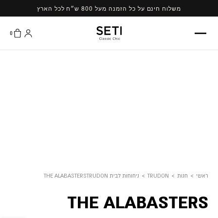
Ski
משלוח חינם על כל הזמנה מעל 800 ש״ח לכל הארץ
t
conten
0
ראשי
>
חנות
>
TRUDON
>
ניחוחות לבית TRUDON
THE ALABASTERS
THE ALABASTERS