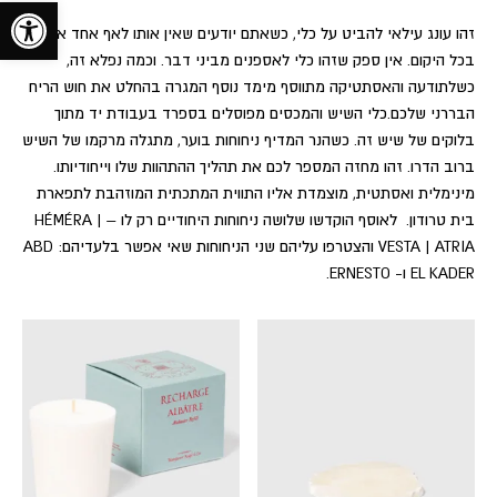
toolbar
זהו עונג עילאי להביט על כלי, כשאתם יודעים שאין אותו לאף אחד אחר
בכל היקום. אין ספק שזהו כלי לאספנים מביני דבר. וכמה נפלא זה,
כשלתודעה והאסתטיקה מתווסף מימד נוסף המגרה בהחלט את חוש הריח
הבררני שלכם.כלי השיש והמכסים מפוסלים בספרד בעבודת יד מתוך
בלוקים של שיש זה. כשהנר המדיף ניחוחות בוער, מתגלה מרקמו של השיש
ברוב הדרו. זהו מחזה המספר לכם את תהליך ההתהוות שלו וייחודיותו.
מינימלית ואסתטית, מוצמדת אליו התווית המתכתית המוזהבת לתפארת
בית טרודון. לאוסף הוקדשו שלושה ניחוחות היחודיים רק לו – HÉMÉRA |
VESTA | ATRIA והצטרפו עליהם שני הניחוחות שאי אפשר בלעדיהם: ABD
EL KADER ו- ERNESTO.