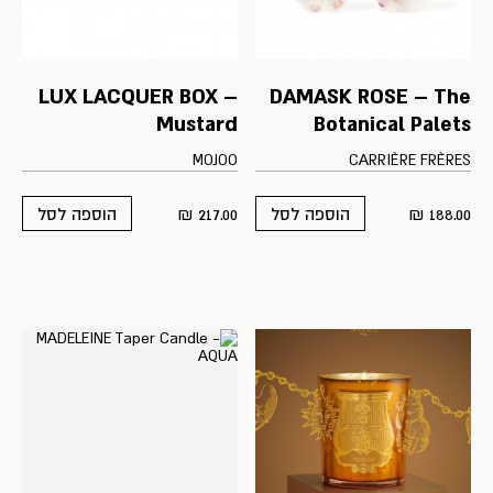
LUX LACQUER BOX –
DAMASK ROSE – The
Mustard
Botanical Palets
MOJOO
CARRIÈRE FRÈRES
₪
217.00
₪
188.00
הוספה לסל
הוספה לסל