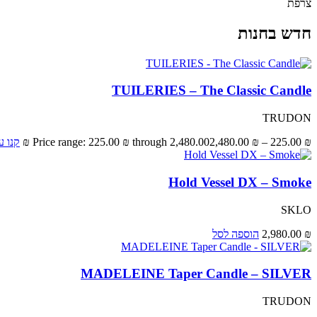
צרפת
חדש בחנות
TUILERIES – The Classic Candle
TRUDON
₪
225.00
–
₪
2,480.00
Price range: 225.00 ₪ through 2,480.00 ₪
קנו ע
Hold Vessel DX – Smoke
SKLO
₪
2,980.00
הוספה לסל
MADELEINE Taper Candle – SILVER
TRUDON