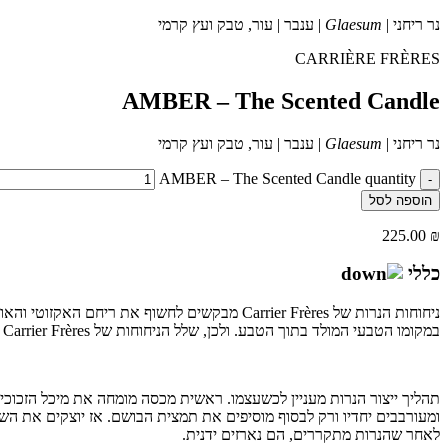
נר ריחני |
Glaesum
| ענבר | עור, טבק ועץ קרמי
CARRIÈRE FRÈRES
AMBER – The Scented Candle
נר ריחני |
Glaesum
| ענבר | עור, טבק ועץ קרמי
AMBER – The Scented Candle quantity
-
הוספה לסל
225.00
₪
כללי
במקומו הטבעי המולד בתוך הטבע. ולכן, שלל הניחוחות של Carrier Frères אינם שילוב של ריחות שונים, אלא בושם של צומח יחיד. בזמן בערה מחזירים אדי הנרות של Carrier Frères את ניחוחו המקורי של הצמח המסוים.
תהליך ייצור הנרות מעניין לכשעצמו. ראשית מכסה מומחה את מיכל הזכוכי
ומעורבבים יחדיו ורק לבסוף מוסיפים את תמצית הבושם. אז יוצקים את השע
לאחר שהנרות מתקררים, הם נארזים ידנית.