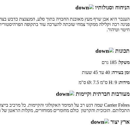
הניחוח וסגולותיו
הענבר היא אבן שרף מעץ מאובנת החבויה בתוך סלע, המנצנצת כדבש בצהוב
פנינה רכה וקלילה ממקור צמחי שזכתה להערכה עוד בתקופה הפרהיסטורית.
חיטוי וטיהור.
תכונות
משקל
: 185 גרם
זמן
בעירה
: 40 עד 45 שעות
מידות
: H: 9 ס"מ Ø: 7.5 ס"מ
מעורבות חברתית וקיימות
Carrier Frères שמה דגש רב על המימד האקולוגי והקיימות. כל מ
התכלותם. הזכוכית והקרטון כולם מחומרים ממוחזרים, מקלות הראטן של ה
ארץ יצור