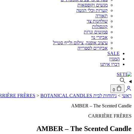
מגשים וקופסאות
קערות וכלי הגשה
תאורה
שולחנות צד
קונסולות
פמוטים ונרות
אביזרי נוי
עיצוב אופנה, צילום ולייף סטייל
אביזרים לספרייה
SALE
המגזין
דברו איתנו
0
ראשי
>
ניחוחות לבית CARRIÈRE FRÈRES
BOTANICAL CANDLES
>
AMBER – The Scented Candle
CARRIÈRE FRÈRES
AMBER – The Scented Candle