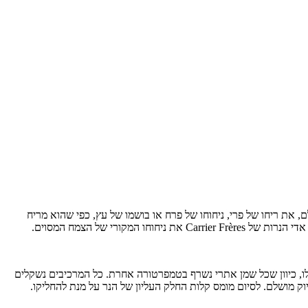
ת ריחם האקזוטי והאותנטי של צמחים, שבוטניקאים גילו במהלך המאה ה-18 במקומות שונים בעולם, את ריחו של פרי, ניחוחו של פרח או בושמו של עץ, כפי שהוא מריח
לו, כיוון שכל שמן אתרי נשרף בטמפרטורה אחרת. כל המרכיבים נשקלים
וק מושלם. לסיום מומס קלות החלק העליון של הנר על מנת להחליקו.