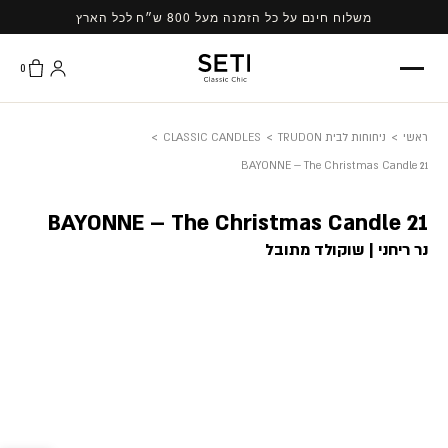
Ski
משלוח חינם על כל הזמנה מעל 800 ש״ח לכל הארץ
t
conten
0
ראשי
>
ניחוחות לבית TRUDON
>
CLASSIC CANDLES
>
BAYONNE – The Christmas Candle 21
BAYONNE – The Christmas Candle 21
נר ריחני | שוקולד מתובל