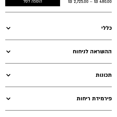
₪
2,725.00
₪
480.00
הוספה לסל
–
range:
480.00 ₪
through
2,725.00 ₪
כללי
ההשראה לניחוח
תכונות
פירמידת ריחות