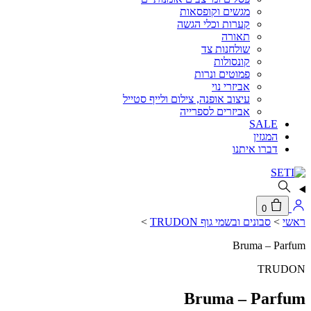
מגשים וקופסאות
קערות וכלי הגשה
תאורה
שולחנות צד
קונסולות
פמוטים ונרות
אביזרי נוי
עיצוב אופנה, צילום ולייף סטייל
אביזרים לספרייה
SALE
המגזין
דברו איתנו
0
ראשי
>
סבונים ובשמי גוף TRUDON
>
Bruma – Parfum
TRUDON
Bruma – Parfum