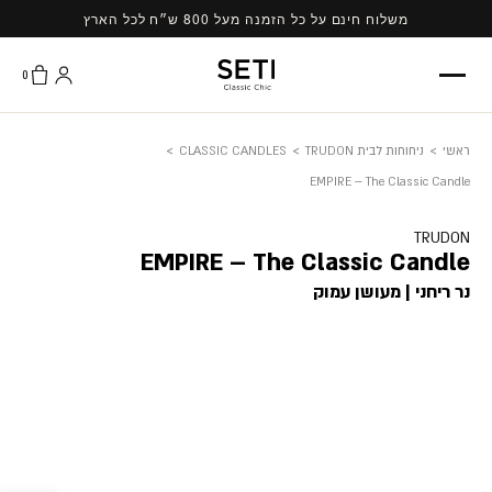
Ski
משלוח חינם על כל הזמנה מעל 800 ש״ח לכל הארץ
t
conten
0
ראשי
>
ניחוחות לבית TRUDON
>
CLASSIC CANDLES
>
EMPIRE – The Classic Candle
TRUDON
EMPIRE – The Classic Candle
נר ריחני | מעושן עמוק