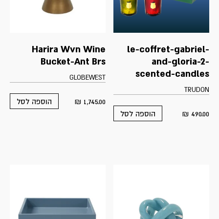
Harira Wvn Wine
le-coffret-gabriel-
Bucket-Ant Brs
and-gloria-2-
scented-candles
GLOBEWEST
TRUDON
₪
1,745.00
הוספה לסל
₪
490.00
הוספה לסל