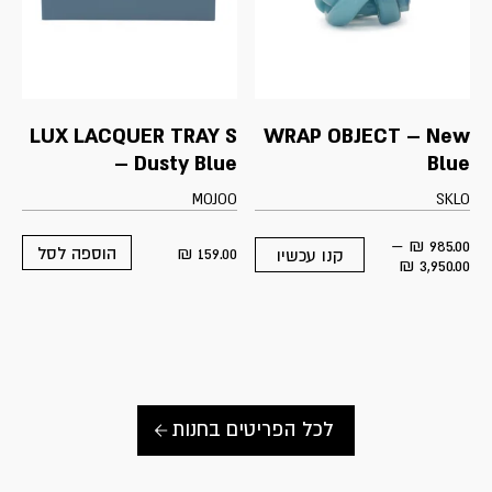
LUX LACQUER TRAY S
WRAP OBJECT – New
– Dusty Blue
Blue
MOJOO
SKLO
–
₪
985.00
₪
159.00
הוספה לסל
קנו עכשיו
This
Price
₪
3,950.00
product
range:
has
985.00 ₪
multiple
through
variants.
3,950.00 ₪
The
options
may
be
לכל הפריטים בחנות
chosen
on
the