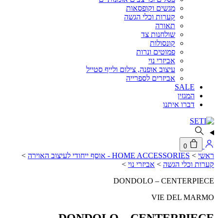
מגשים וקופסאות
קערות וכלי הגשה
תאורה
שולחנות צד
קונסולות
פמוטים ונרות
אביזרי נוי
עיצוב אופנה, צילום ולייף סטייל
אביזרים לספרייה
SALE
המגזין
דברו איתנו
0
ראשי
>
HOME ACCESSORIES - אוסף ייחודי לעיצוב האוירה
>
קערות וכלי הגשה
>
אביזרי נוי
>
DONDOLO – CENTERPIECE
VIE DEL MARMO
DONDOLO – CENTERPIECE