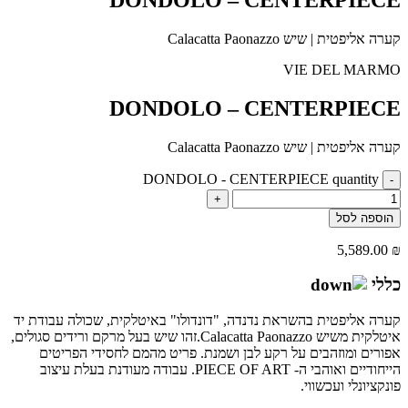
קערה אליפטית | שיש Calacatta Paonazzo
VIE DEL MARMO
DONDOLO – CENTERPIECE
קערה אליפטית | שיש Calacatta Paonazzo
DONDOLO - CENTERPIECE quantity
-
+
הוספה לסל
5,589.00
₪
כללי
קערה אליפטית בהשראת נדנדה, "דונדולו" באיטלקית, שכולה עבודת יד
איטלקית משיש Calacatta Paonazzo.זהו שיש בעל מרקם ורידים סגולים,
אפורים ומוזהבים על רקע לבן ושמנת. פריט מהמם לחסידי הפריטים
הייחודיים ואוהבי ה- PIECE OF ART. עבודה מעודנת בעלת עיצוב
פונקציונלי ועכשווי.