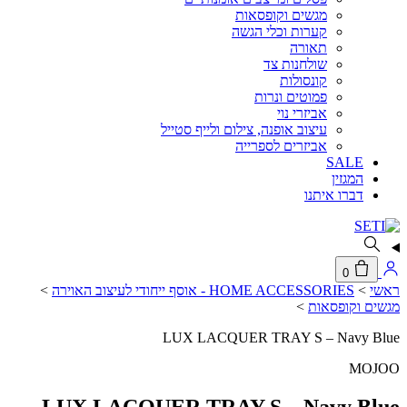
מגשים וקופסאות
קערות וכלי הגשה
תאורה
שולחנות צד
קונסולות
פמוטים ונרות
אביזרי נוי
עיצוב אופנה, צילום ולייף סטייל
אביזרים לספרייה
SALE
המגזין
דברו איתנו
0
ראשי
>
HOME ACCESSORIES - אוסף ייחודי לעיצוב האוירה
>
מגשים וקופסאות
>
LUX LACQUER TRAY S – Navy Blue
MOJOO
LUX LACQUER TRAY S – Navy Blue