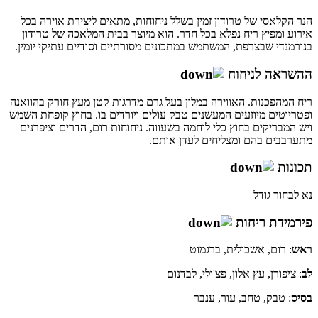
הנר הקלאסי של טרודון זמין בשלל ניחוחות, מתאים ליצירת אוירה בכל
אירוע ומפיץ ריח נפלא בכל חדר. הוא מיוצר בבית המלאכה של טרודון
בנורמנדי שבצרפת, המשתמש במתכונים מסורתיים וסודיים עתיקי יומין.
ההשראה לניחוח
ריח המהפכנות. האווירה במלון בעל גרם מדרגות קטן מעץ חורק בהוואנה
ופטריוטים מיוזעים המעשנים טבק עולים ויורדים בו. בחוץ קופחת השמש
ויש המבריקים בחוץ כלי לוחמה בשעווה. ניחוחות רום, הדרים וציפרנים
מתערבבים בהם ומצליחים לעדן אותם.
תכונות
נא לבחור גודל
פירמידת ריחות
ראש
: רום, אשכולית, ברגמוט
לב
: ציפורן, עץ אלון, פצ'ולי, לבדנום
בסיס
: טבק, טחב, עור, ענבר