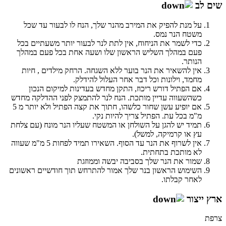
שים לב
על מנת להפיק את המירב מהנר שלך, הנח לו לבעור עד שכל
משטח הנר נמס.
כדי לשמר את הניחוח, אין לתת לנר לבעור יותר משעתיים בכל
פעם במהלך השליש הראשון שלו ושעה אחת בכל פעם במהלך
הנותר.
אין להשאיר את הנר בוער ללא השגחה. הרחק מילדים , חיות
מחמד, וילונות וכל דבר אחר העלול להידלק.
אם הפתיל דורש ריכוז, התקן מחדש בעדינות למיקום הנכון
כשהשעווה עדיין מותכת. הנח לנר להתמצק לפני ההדלקה מחדש
אם יופיע עשן שחור כלשהו, חתוך את קצה הפתיל ולא יותר מ 5
מ"מ בכל עת. הפתיל צריך להיות נקי.
תמיד יש להגן על השולחן או המשטח שעליו הנר מונח (עם צלחת
עץ או קרמיקה, למשל).
אין לשרוף את הנר עד הסוף. השאירו תמיד לפחות 5 מ"מ שעווה
לא מותכת בתחתית.
שמור את הנר שלך בסביבה יבשה וממוזגת
השימוש הראשון בנר שלך אמור להתרחש תוך חודשיים ראשונים
לאחר קבלתו.
ארץ ייצור
צרפת