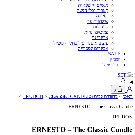
מגשים וקופסאות
קערות וכלי הגשה
תאורה
שולחנות צד
קונסולות
פמוטים ונרות
אביזרי נוי
עיצוב אופנה, צילום ולייף סטייל
אביזרים לספרייה
SALE
המגזין
דברו איתנו
0
ראשי
>
ניחוחות לבית TRUDON
CLASSIC CANDLES
>
>
ERNESTO – The Classic Candle
TRUDON
ERNESTO – The Classic Candle