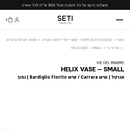
Ski
משלוח חינם על כל הזמנה מעל 800 ש״ח לכל הארץ
t
conten
0
ראשי
>
HOME ACCESSORIES - אוסף ייחודי לעיצוב האוירה
>
וואזות, אגרטלים וכדים
>
אביזרי נוי
>
HELIX VASE – SMALL
VIE DEL MARMO
HELIX VASE – SMALL
אגרטל | שיש Carrara / שיש Bardiglio Fiorito | נמוך