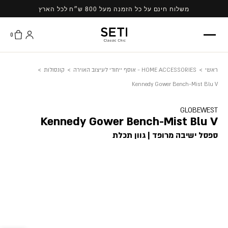
Ski
משלוח חינם על כל הזמנה מעל 800 ש״ח לכל הארץ
t
conten
0
ראשי
>
HOME ACCESSORIES - אוסף ייחודי לעיצוב האוירה
>
קונסולות
>
Kennedy Gower Bench-Mist Blu V
GLOBEWEST
Kennedy Gower Bench-Mist Blu V
ספסל ישיבה מרופד | גוון תכלת