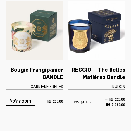
Bougie Frangipanier
REGGIO – The Belles
CANDLE
Matières Candle
CARRIÈRE FRÈRES
TRUDON
–
₪
225.00
₪
295.00
הוספה לסל
קנו עכשיו
This
Price
₪
2,390.00
product
range:
has
225.00 ₪
multiple
through
variants.
2,390.00 ₪
The