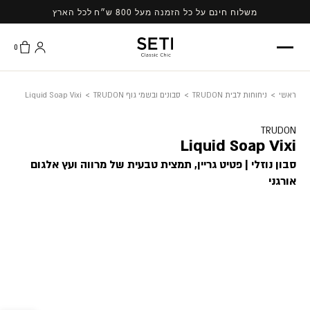
Ski
משלוח חינם על כל הזמנה מעל 800 ש״ח לכל הארץ
t
conten
0
ראשי
>
ניחוחות לבית TRUDON
>
סבונים ובשמי גוף TRUDON
>
Liquid Soap Vixi
TRUDON
Liquid Soap Vixi
סבון נוזלי | פטיט גריין, תמצית טבעית של מרווה ועץ אלגום
אורגני