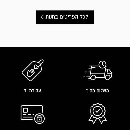
options
may
be
לכל הפריטים בחנות
chosen
on
the
product
page
משלוח מהיר
עבודת יד