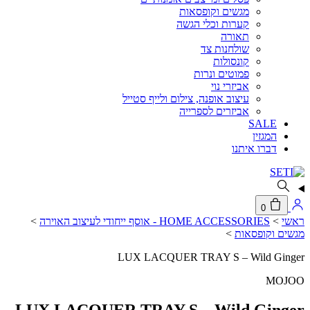
מגשים וקופסאות
קערות וכלי הגשה
תאורה
שולחנות צד
קונסולות
פמוטים ונרות
אביזרי נוי
עיצוב אופנה, צילום ולייף סטייל
אביזרים לספרייה
SALE
המגזין
דברו איתנו
0
ראשי
>
HOME ACCESSORIES - אוסף ייחודי לעיצוב האוירה
>
מגשים וקופסאות
>
LUX LACQUER TRAY S – Wild Ginger
MOJOO
LUX LACQUER TRAY S – Wild Ginger