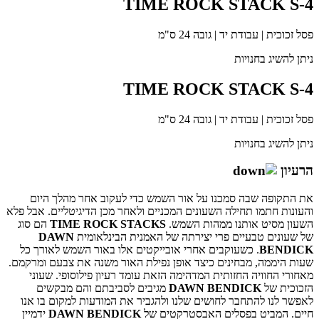
TIME ROCK STACK S-4
פסל זכוכית | עבודת יד | גובה 24 ס"מ
ניתן להשיג בחנויות
TIME ROCK STACK S-4
פסל זכוכית | עבודת יד | גובה 24 ס"מ
ניתן להשיג בחנויות
הרעיון
את התקופה שבה סמכנו על אור השמש כדי לעקוב אחר מהלך היום
והעונות חתמו תחילה השעונים המכניים ולאחר מכן הדיגיטליים. אבל פלא
השעון מסיט אותנו ממהות השמש.
TIME ROCK STACKS
הם סוג
של שעונים טבעיים פרי יצירתה של האמנית הבינלאומית
DAWN
BENDICK
. כשעוקבים אחרי אובייקטים אלו באור השמש לאורך כל
שעות היממה, מבחינים כיצד אופן נפילת האור משנה את צבעם ומרקמם.
מאחורי החוויה החזותית המדהימה הזאת עומד רעיון פילוסופי. שעוני
הזכוכית של
DAWN BENDICK
מגיבים לסביבתם והם מבקשים
לאפשר לנו להתחבר לחושים שלנו ולהגביר את המודעות למקום בו אנו
חיים. המביט בפסלים האבסטרקטים של
DAWN BENDICK
ידמיין