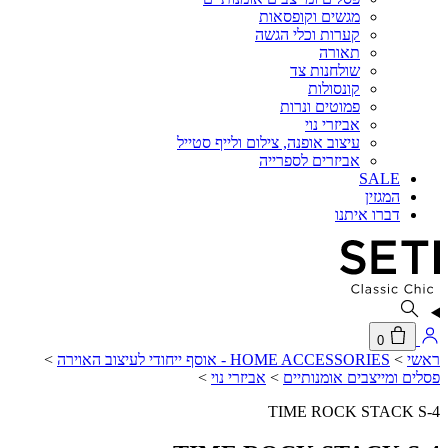
מגשים וקופסאות
קערות וכלי הגשה
תאורה
שולחנות צד
קונסולות
פמוטים ונרות
אביזרי נוי
עיצוב אופנה, צילום ולייף סטייל
אביזרים לספרייה
SALE
המגזין
דברו איתנו
0
ראשי
>
HOME ACCESSORIES - אוסף ייחודי לעיצוב האוירה
>
פסלים ומייצבים אומנותיים
>
אביזרי נוי
>
TIME ROCK STACK S-4