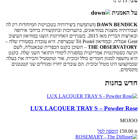
עובי
: 13 ס"מ
על האמנית
DAWN BENDICK
משתמשת ביצירותיה בטכניקות המיוחדות רק לה
ועבודותיה מוצגות במוזיאונים, בתערוכות ובתקשורת ברחבי אירופה
ובארצות הברית מאז 2015. בשנתיים האחרונות הוצגו במוזיאון העיצוב
Gent אנגליה, ובמוזיאון Tri Postel שבצרפת. היא עובדת בסטודיו שלה –
THE OBSERVATORY
– השוכן בקנט הכפרית שבאנגליה, לשם
הגיעה כסטודנטית אמריקנית במסגרת לימודי התואר השני שלה. בקנט
היא נחשפה למגוון חומרים כולל זכוכית, אור וטקסטיל והכירה את בעלה
שבמקצועו הינו מטיל זכוכית. הם עובדים יחדיו ומגדלים שני קטנטנים
מקסימים.
חדש בחנות
LUX LACQUER TRAY S – Powder Rose
MOJOO
₪
159.00
הוספה לסל