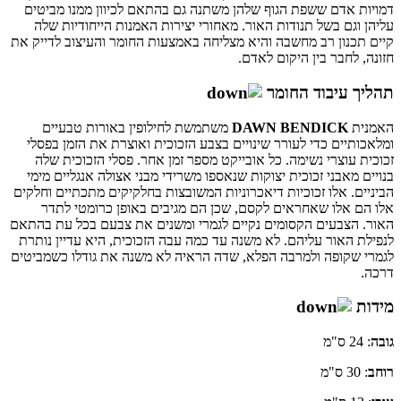
דמויות אדם ששפת הגוף שלהן משתנה גם בהתאם לכיוון ממנו מביטים
עליהן וגם בשל תנודות האור. מאחורי יצירות האמנות הייחודיות שלה
קיים תכנון רב מחשבה והיא מצליחה באמצעות החומר והעיצוב לדייק את
חזונה, לחבר בין היקום לאדם.
תהליך עיבוד החומר
האמנית
DAWN BENDICK
משתמשת לחילופין באורות טבעיים
ומלאכותיים כדי לעורר שינויים בצבע הזכוכית ואוצרת את הזמן בפסלי
זכוכית עוצרי נשימה. כל אובייקט מספר זמן אחר. פסלי הזכוכית שלה
בנויים מאבני זכוכית יצוקות שנאספו משרידי מבני אצולה אנגליים מימי
הביניים. אלו זכוכיות דיאכרוניות המשובצות בחלקיקים מתכתיים וחלקים
אלו הם אלו שאחראים לקסם, שכן הם מגיבים באופן כרומטי לתדר
האור. הצבעים הקסומים נקיים לגמרי ומשנים את צבעם בכל עת בהתאם
לנפילת האור עליהם. לא משנה עד כמה עבה הזכוכית, היא עדיין נותרת
לגמרי שקופה ולמרבה הפלא, שדה הראיה לא משנה את גודלו כשמביטים
דרכה.
מידות
גובה
: 24 ס"מ
רוחב
: 30 ס"מ