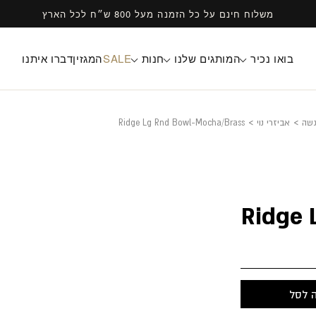
משלוח חינם על כל הזמנה מעל 800 ש״ח לכל הארץ
בואו נכיר
המותגים שלנו
חנות
SALE
המגזין
דברו איתנו
גשה
>
אביזרי נוי
>
Ridge Lg Rnd Bowl-Mocha/Brass
Ridge 
 לסל