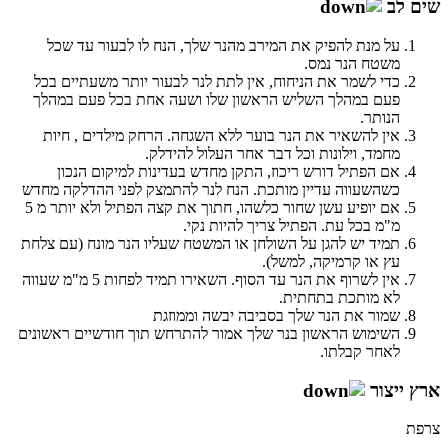
שים לב
על מנת להפיק את המירב מהנר שלך, הנח לו לבעור עד שכל
משטח הנר נמס.
כדי לשמר את הניחוח, אין לתת לנר לבעור יותר משעתיים בכל
פעם במהלך השליש הראשון שלו ושעה אחת בכל פעם במהלך
הנותר.
אין להשאיר את הנר בוער ללא השגחה. הרחק מילדים , חיות
מחמד, וילונות וכל דבר אחר העלול להידלק.
אם הפתיל דורש ריכוז, התקן מחדש בעדינות למיקום הנכון
כשהשעווה עדיין מותכת. הנח לנר להתמצק לפני ההדלקה מחדש
אם יופיע עשן שחור כלשהו, חתוך את קצה הפתיל ולא יותר מ 5
מ"מ בכל עת. הפתיל צריך להיות נקי.
תמיד יש להגן על השולחן או המשטח שעליו הנר מונח (עם צלחת
עץ או קרמיקה, למשל).
אין לשרוף את הנר עד הסוף. השאירו תמיד לפחות 5 מ"מ שעווה
לא מותכת בתחתית.
שמור את הנר שלך בסביבה יבשה וממוזגת
השימוש הראשון בנר שלך אמור להתרחש תוך חודשיים ראשונים
לאחר קבלתו.
ארץ ייצור
צרפת