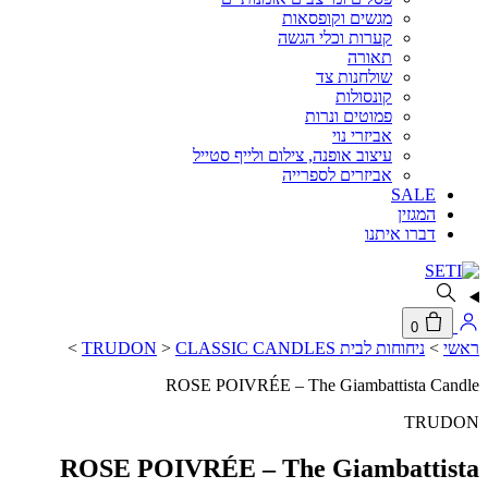
מגשים וקופסאות
קערות וכלי הגשה
תאורה
שולחנות צד
קונסולות
פמוטים ונרות
אביזרי נוי
עיצוב אופנה, צילום ולייף סטייל
אביזרים לספרייה
SALE
המגזין
דברו איתנו
0
ראשי
>
ניחוחות לבית TRUDON
CLASSIC CANDLES
>
>
ROSE POIVRÉE – The Giambattista Candle
TRUDON
ROSE POIVRÉE – The Giambattista