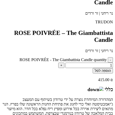
Candle
נר ריחני | זר ורדים
TRUDON
ROSE POIVRÉE – The Giambattista
Candle
נר ריחני | זר ורדים
ROSE POIVRÉE - The Giambattista Candle quantity
-
+
הוספה לסל
415.00
₪
כללי
המהדורה המיוחדת נוצרה על ידי טרודון בשיתוף עם המעצב
ג'יאמבטיסטה ואלי כדי לחגוג את פתיחת החנות הראשונה שלו בפריז. הנר
מתאים ליצירת אוירה בכל אירוע ומפיץ ריח נפלא בכל חדר. הוא מיוצר
בבית המלאכה של טרודון בנורמנדי שבצרפת, המשתמש במתכונים