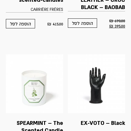
scented-candles
LEATHER – CROC
BLACK – BAOBAB
CARRIÈRE FRÈRES
₪
690.00
הוספה לסל
₪
415.00
הוספה לסל
Current
Original
₪
395.00
price
price
is:
was:
395.00 ₪.
690.00 ₪.
SPEARMINT – The
EX-VOTO – Black
Scented Candle