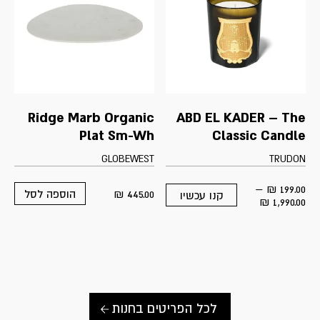
Ridge Marb Organic
ABD EL KADER – The
Plat Sm-Wh
Classic Candle
GLOBEWEST
TRUDON
–
₪
199.00
₪
445.00
הוספה לסל
קנו עכשיו
This
Price
₪
1,990.00
product
range:
has
199.00 ₪
multiple
through
variants.
1,990.00 ₪
The
options
may
be
לכל הפריטים בחנות
chosen