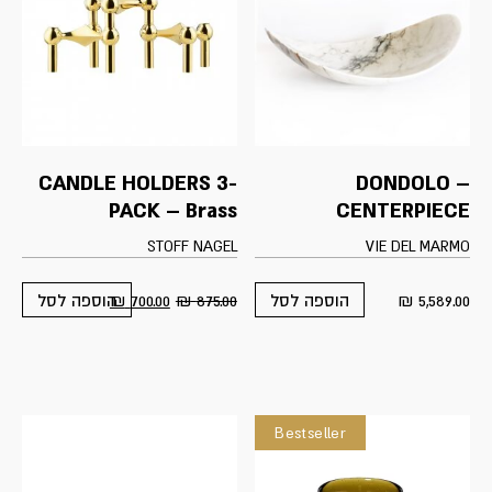
CANDLE HOLDERS 3-
DONDOLO –
PACK – Brass
CENTERPIECE
STOFF NAGEL
VIE DEL MARMO
₪
700.00
₪
875.00
₪
5,589.00
הוספה לסל
הוספה לסל
Bestseller