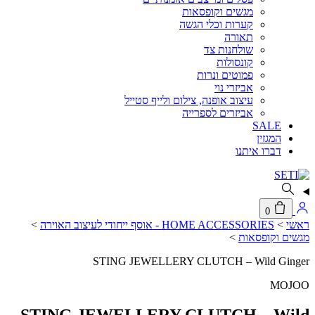
מגשים וקופסאות
קערות וכלי הגשה
תאורה
שולחנות צד
קונסולות
פמוטים ונרות
אביזרי נוי
עיצוב אופנה, צילום ולייף סטייל
אביזרים לספרייה
SALE
המגזין
דברו איתנו
0
ראשי
>
HOME ACCESSORIES - אוסף ייחודי לעיצוב האוירה
>
מגשים וקופסאות
>
STING JEWELLERY CLUTCH – Wild Ginger
MOJOO
STING JEWELLERY CLUTCH – Wild